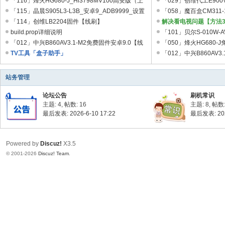
「116」烽火HG680-J_Hi3798MV100高安版（上
刷】
「029」创维代工E900
坛
海、河北）固件包 ...
「115」晶晨S905L3-L3B_安卓9_ADB9999_设置
「058」魔百盒CM311-1
密码20170720(咪 ...
「114」创维LB2204固件【线刷】
260731版【线刷 ...
解决看电视问题【方法3
_
build.prop详细说明
...
「101」贝尔S-010W-
机
「012」中兴B860AV3.1-M2免费固件安卓9.0【线
刷】
「050」烽火HG680
刷】 ...
TV工具「盒子助手」
开机动画【卡 ...
「012」中兴B860AV3
顶
刷】 ...
盒
站务管理
固
论坛公告
刷机常识
件
主题: 4
,
帖数: 16
主题: 8
,
帖数:
论
最后发表: 2026-6-10 17:22
最后发表: 202
坛
_
Powered by
Discuz!
X3.5
© 2001-2026
Discuz! Team
.
机
顶
盒
升
级