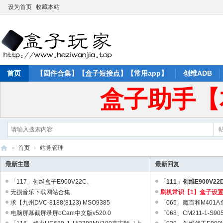
设为首页
收藏本站
首页
【固件合集】【盒子短接点】【常用app】
创维ADB
盒子助手【
»
首页
›
站务管理
盒
最新主题
最新回复
子
「117」创维盒子E900V22C、
「111」创维E900V2
玩
E900V22D_S905L3、S905L3B_三码补 ...
无损音乐下载网站合集
260509版【可外置无线 ..
刷机常识【1】盒子设
求【九州DVC-8188(8123) MSO9385
汇总 ...
「065」魔百和M401
家
MB.C001.B】ISP线刷第三方 ...
电脑屏幕截屏录屏oCam中文版v520.0
【线刷】 ...
「068」CM211-1-S90
论