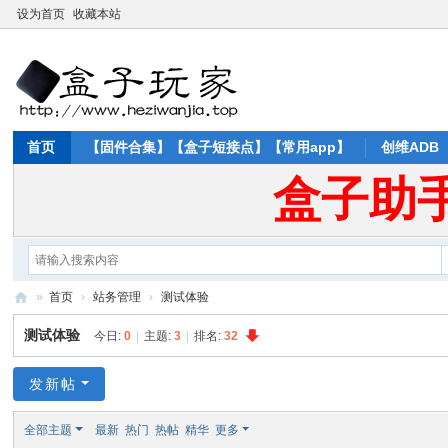
设为首页
收藏本站
首页
【固件合集】【盒子短接点】【常用app】
创维ADB
盒子助
»
首页
›
站务管理
›
测试体验
盒
测试体验
今日:
0
|
主题:
3
|
排名:
32
子
玩
发新帖
家
全部主题
最新
热门
热帖
精华
更多
论