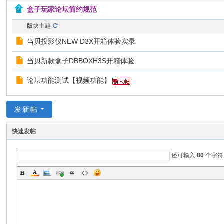
盒子玩家论坛简约规范
坛
_
版块主题
机
当贝投影仪NEW D3X开箱体验实录
顶
当贝新款盒子DBBOXH3S开箱体验
盒
论坛功能测试【视频功能】
固
件
发新帖
论
坛
快速发帖
_
还可输入
80
个字符
机
顶
盒
升
级