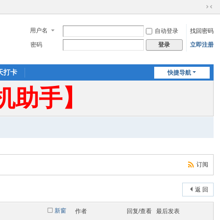
切
换
用户名
自动登录
找回密码
到
窄
密码
立即注册
登录
版
天打卡
快捷导航
机助手】
订阅
返 回
新窗
作者
回复/查看
最后发表