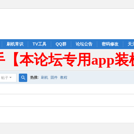
刷机常识
TV工具
QQ群
论坛公告
密码修改
天
手【本论坛专用app装
热搜:
刷机
固件
教程
帖子
搜
索