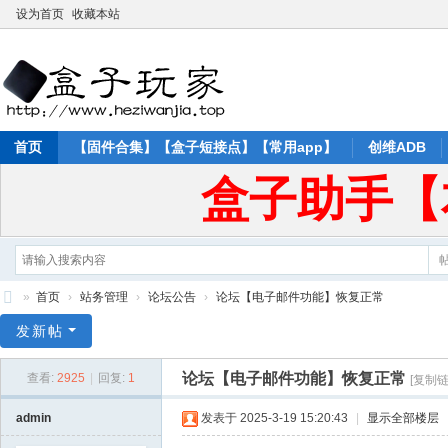
设为首页
收藏本站
首页
【固件合集】【盒子短接点】【常用app】
创维ADB
盒子助手【
»
首页
›
站务管理
›
论坛公告
›
论坛【电子邮件功能】恢复正常
盒
发新帖
子
论坛【电子邮件功能】恢复正常
查看:
2925
|
回复:
1
[复制链
玩
家
admin
发表于 2025-3-19 15:20:43
|
显示全部楼层
论