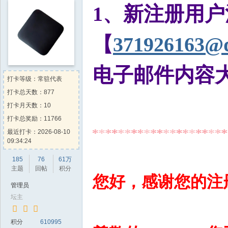
1、新注册用
坛
_
【
371926163@
机
顶
电子邮件内容
盒
打卡等级：常驻代表
固
打卡总天数：877
件
打卡月天数：10
论
打卡总奖励：11766
坛
最近打卡：2026-08-10
09:34:24
_
机
185
76
61万
主题
回帖
积分
顶
您好，感谢您的注
管理员
盒
坛主
升
级
积分
610995