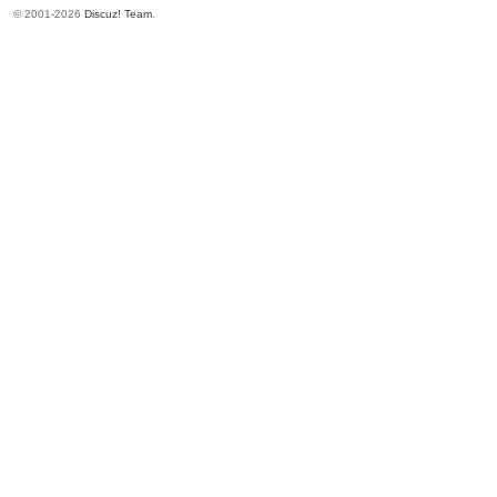
© 2001-2026
Discuz! Team
.