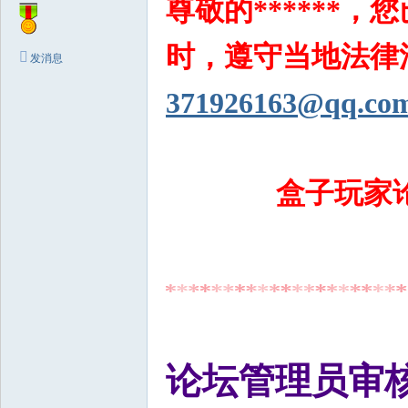
尊敬的******
固
件
时，遵守当地法律法
发消息
_
S
371926163@qq.co
T
B
升
盒子玩家
级
论
坛
论坛管理员审