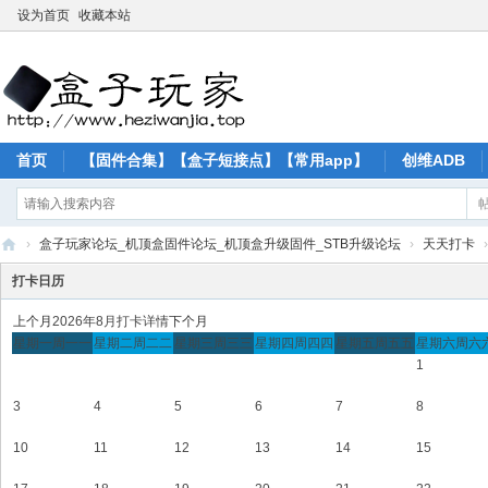
设为首页
收藏本站
首页
【固件合集】【盒子短接点】【常用app】
创维ADB
›
盒子玩家论坛_机顶盒固件论坛_机顶盒升级固件_STB升级论坛
›
天天打卡
›
盒
打卡日历
子
上个月
2026年8月打卡详情
下个月
玩
星期一
周一
一
星期二
周二
二
星期三
周三
三
星期四
周四
四
星期五
周五
五
星期六
周六
1
家
论
3
4
5
6
7
8
坛
10
11
12
13
14
15
_