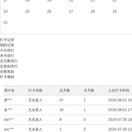
17
18
19
20
21
22
机
顶
24
25
26
27
28
29
盒
31
固
件
打卡记录
论
我的记录
今日排行
坛
本月排行
总天数排行
_
总奖励排行
机
全勤奖励
打卡规则
顶
盒
用户名
打卡等级
总天数
月天数
上次打卡时间
升
梦***
无名新人
47
1
2026-08-01 20
级
多***
无名新人
30
1
2026-08-01 17
固
bar***
无名新人
8
0
2026-07-30 16
件
zxc***
无名新人
1
0
2026-07-30 12
_