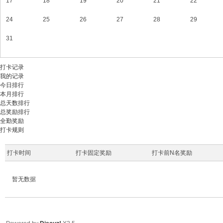
17
18
19
20
21
22
机
顶
24
25
26
27
28
29
盒
31
固
件
打卡记录
论
我的记录
今日排行
坛
本月排行
总天数排行
_
总奖励排行
机
全勤奖励
打卡规则
顶
盒
打卡时间
打卡固定奖励
打卡前N名奖励
升
级
暂无数据
固
件
_