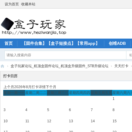
设为首页
收藏本站
首页
【固件合集】【盒子短接点】【常用app】
创维ADB
›
盒子玩家论坛_机顶盒固件论坛_机顶盒升级固件_STB升级论坛
›
天天打卡
›
盒
打卡日历
子
上个月
2026年8月打卡详情
下个月
玩
星期一
周一
一
星期二
周二
二
星期三
周三
三
星期四
周四
四
星期五
周五
五
星期六
周六
1
家
论
3
4
5
6
7
8
坛
10
11
12
13
14
15
_