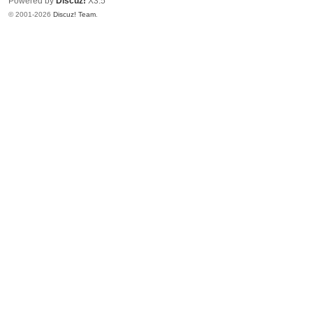
Powered by
Discuz!
X3.5
© 2001-2026
Discuz! Team
.
S
T
B
升
级
论
坛