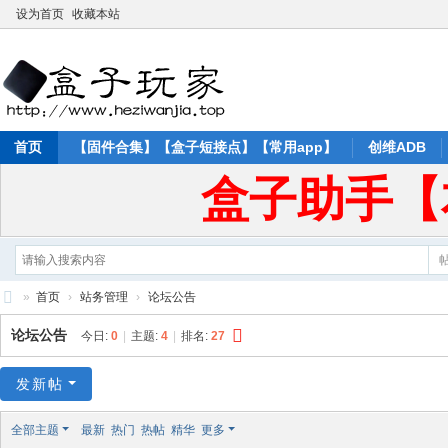
设为首页
收藏本站
首页
【固件合集】【盒子短接点】【常用app】
创维ADB
盒子助手【
»
首页
›
站务管理
›
论坛公告
盒
论坛公告
今日:
0
|
主题:
4
|
排名:
27
子
玩
发新帖
家
全部主题
最新
热门
热帖
精华
更多
论