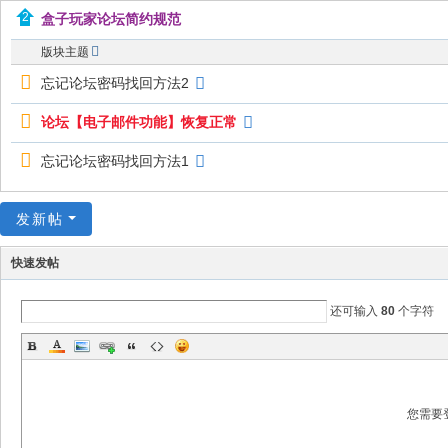
盒子玩家论坛简约规范
坛
_
版块主题
机
忘记论坛密码找回方法2
顶
论坛【电子邮件功能】恢复正常
盒
忘记论坛密码找回方法1
固
件
发新帖
论
坛
快速发帖
_
还可输入
80
个字符
机
顶
盒
升
您需要
级