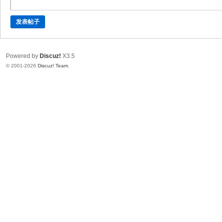
固
件
发表帖子
_
S
Powered by
Discuz!
X3.5
T
© 2001-2026
Discuz! Team
.
B
升
级
论
坛